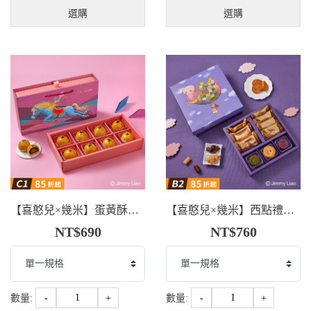
選購
選購
【喜憨兒×幾米】蛋黃酥禮盒．剛好出發(C1)
【喜憨兒×幾米】西點禮盒．剛好有你(B2)
NT$690
NT$760
數量:
-
+
數量:
-
+