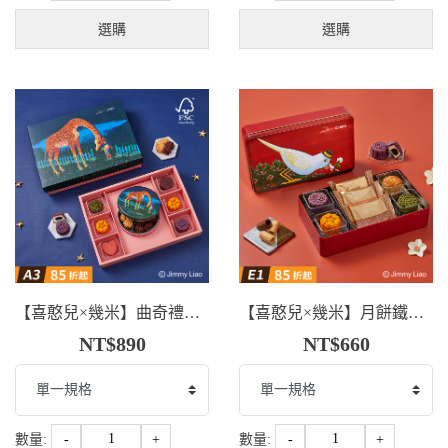
選購
選購
【喜憨兒×幾米】曲奇禮盒．剛好想你(A3)
【喜憨兒×幾米】月餅鐵盒．剛好幸福(E1)
NT$890
NT$660
數量:
-
+
數量:
-
+