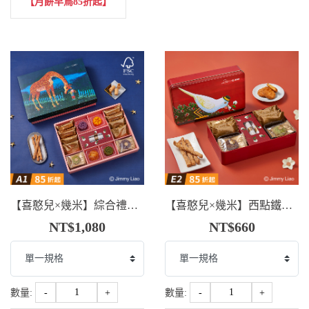
【月餅早鳥85折起】
【喜憨兒×幾米】綜合禮盒．剛好想你(A1)
【喜憨兒×幾米】西點鐵盒．剛好幸福(E2)
NT$1,080
NT$660
數量:
-
+
數量:
-
+