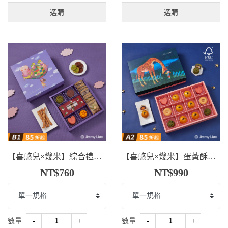
選購
選購
【喜憨兒×幾米】綜合禮盒．剛好有你(B1)
【喜憨兒×幾米】蛋黃酥禮盒．剛好想你(A2)
NT$760
NT$990
數量:
-
+
數量:
-
+