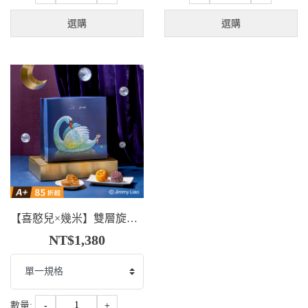
選購
選購
【喜憨兒×幾米】雙層旋轉禮盒．剛好有光(A+)
NT$1,380
數量:
-
+