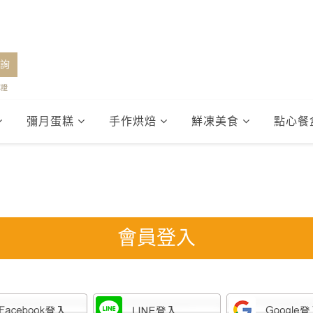
詢
認證
彌月蛋糕
手作烘焙
鮮凍美食
點心餐
會員登入
Sign in with