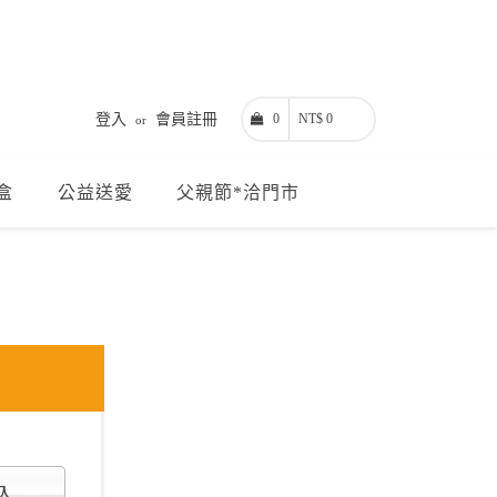
登入
會員註冊
0
NT$ 0
or
盒
公益送愛
父親節*洽門市
 Google