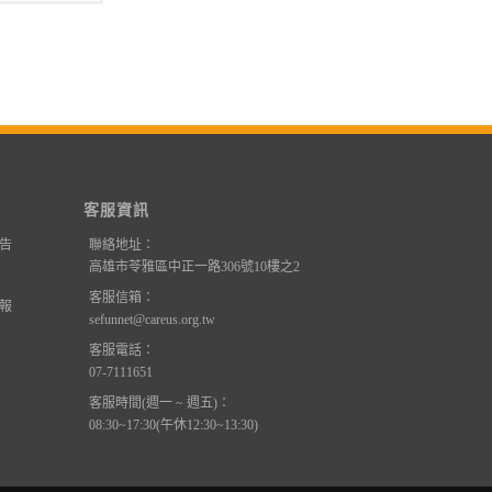
客服資訊
告
聯絡地址：
高雄市苓雅區中正一路306號10樓之2
客服信箱：
報
sefunnet@careus.org.tw
客服電話：
07-7111651
客服時間(週一 ~ 週五)：
08:30~17:30(午休12:30~13:30)