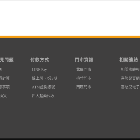
見問題
付款方式
門市資訊
相關連結
明
LINE Pay
北區門市
相關檢驗報
費計算
線上刷卡/分3期
桃竹門市
喜憨兒官網
意事項
ATM虛擬帳號
南區門市
喜憨兒電子
退換貨
四大超商代收