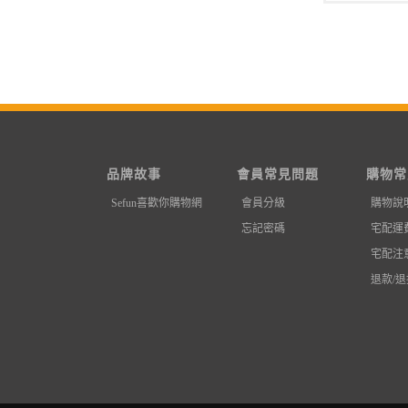
品牌故事
會員常見問題
購物常
Sefun喜歡你購物網
會員分級
購物說
忘記密碼
宅配運
宅配注
退款/