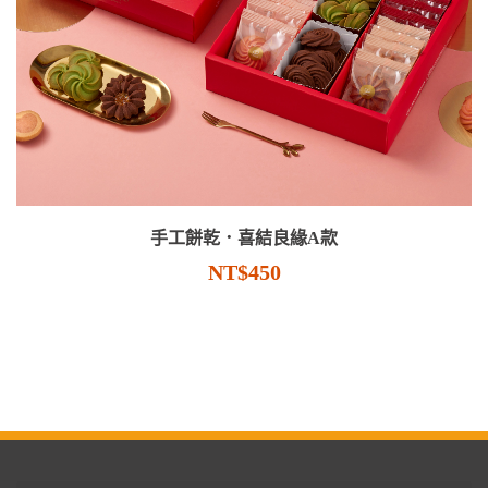
手工餅乾．喜結良緣A款
NT$450