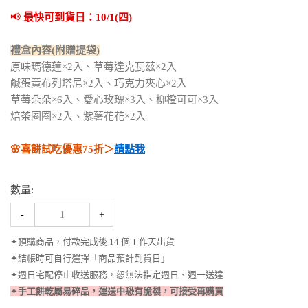
📢 
最快可到貨日：10/1(四)
禮盒內容(附贈提袋)
原味瑪德蓮×2入、草莓達克瓦茲×2入
鹹蛋黃布列塔尼×2入、巧克力夾心×2入
草莓朵朵×6入、愛心玫瑰×3入、柳橙可可×3入
焙茶圈圈×2入、紫薯花花×2入
🌸喜餅試吃優惠75折＞
請點我
數量:
-
+
✦預購商品，付款完成後 14 個工作天出貨
✦結帳時可自行選擇「商品預計到貨日」
✦週日宅配停止收送服務，恕無法指定週日、週一送達
✦
手工餅乾屬易碎品，運送中恐有脆裂，可接受再購買