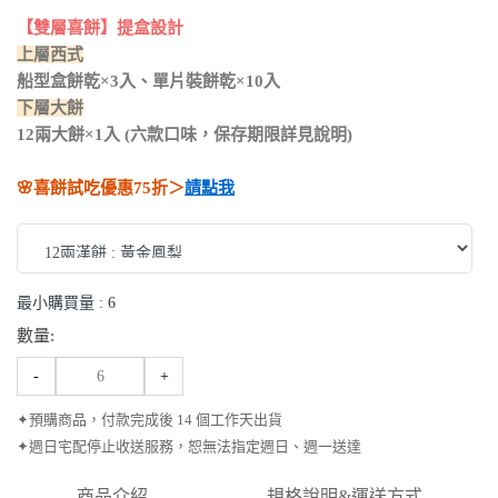
【雙層喜餅】提盒設計
上層西式
船型盒餅乾×3入、單片裝餅乾×10入
下層大餅
12兩大餅×1入 (六款口味，保存期限詳見說明)
🌸喜餅試吃優惠75折＞
請點我
最小購買量 :
6
數量:
-
+
✦預購商品，付款完成後 14 個工作天出貨
✦週日宅配停止收送服務，恕無法指定週日、週一送達
商品介紹
規格說明&運送方式