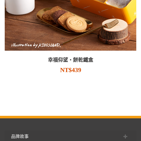
幸福仰望・餅乾鐵盒
NT$439
品牌故事