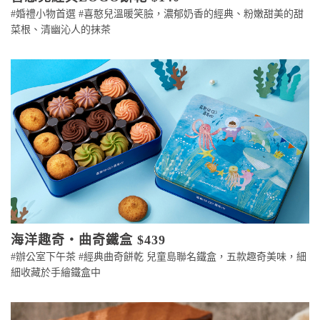
#婚禮小物首選 #喜憨兒溫暖笑臉，濃郁奶香的經典、粉嫩甜美的甜
菜根、清幽沁人的抹茶
海洋趣奇・曲奇鐵盒 $439
#辦公室下午茶 #經典曲奇餅乾 兒童島聯名鐵盒，五款趣奇美味，細
細收藏於手繪鐵盒中