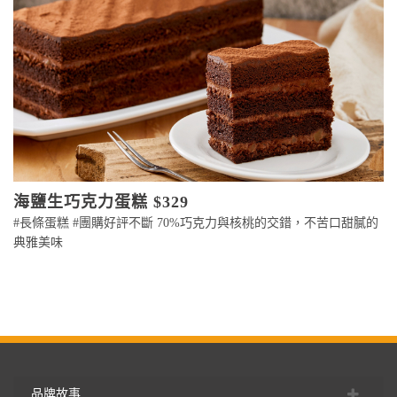
海鹽生巧克力蛋糕 $329
#長條蛋糕 #團購好評不斷 70%巧克力與核桃的交錯，不苦口甜膩的
典雅美味
品牌故事