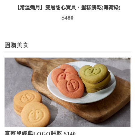
【常溫彌月】雙層甜心寶貝．蛋糕餅乾(薄荷綠)
$480
團購美食
喜憨兒經典LOGO餅乾 $140